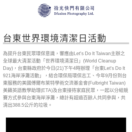
台東世界環境清潔日活動
為提升台東民眾環保意識，響應由Let’s Do It Taiwan主辦之
全球最大清潔活動「世界環境清潔日」(World Cleanup
Day)，台東縣政府於今日(21)下午4時辦理「台東Let’s Do It
921海岸淨灘活動」，結合環保局環保志工、今年9月份到台
東服務的美國傅爾布萊特學術交流基金會(Fulbright Taiwan)
美籍英語教學助理(ETA)及台東接待家庭民眾，一起以分組競
賽方式參與台東海岸淨灘，總計有超過百餘人共同參與，共
清出388.5公斤的垃圾。