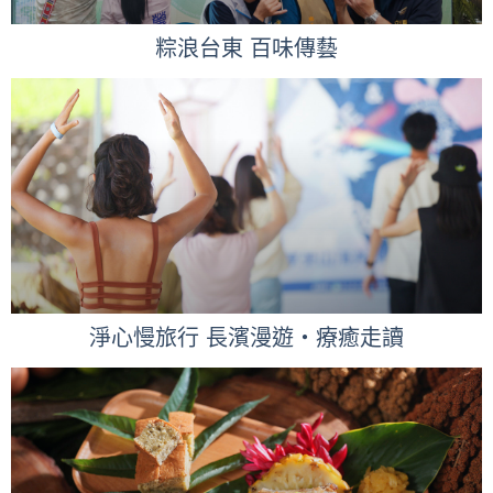
粽浪台東 百味傳藝
淨心慢旅行 長濱漫遊・療癒走讀