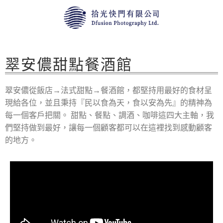
翠安儂甜點餐酒館
翠安儂從飯店→法式甜點→餐酒館，都堅持用最好的食材呈
現給各位，並且秉持『民以食為天，食以安為先』的精神為
每一個客戶把關。 甜點、餐點、調酒、咖啡這四大主軸，我
們堅持做到最好，讓每一個顧客都可以在這裡找到感動顧客
的地方。