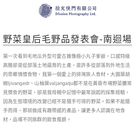
野菜皇后毛野品發表會-南迴場
第一次看到毛地瓜外型可愛古錐像極小丸子爹爺，口感特級
高雅卻是從部落土地藴育的土產，是許多從部落到外地生活
的思鄉情懷食物，我第一個愛上的排灣族人食材。大圓葉胡
椒ljivangedr、山柚葉valjangatju都不是在黃昏市場野菜攤常
見慣食的野菜，卻是我母親中記憶中最常說起的採集經驗，
因為生態環境的改變已經不是隨手可得的野菜。如果不能隨
手而得，那就做成有趣帶感的產品，讓更多人認識在地食
材，品嚐不同族群的飲食風貌。