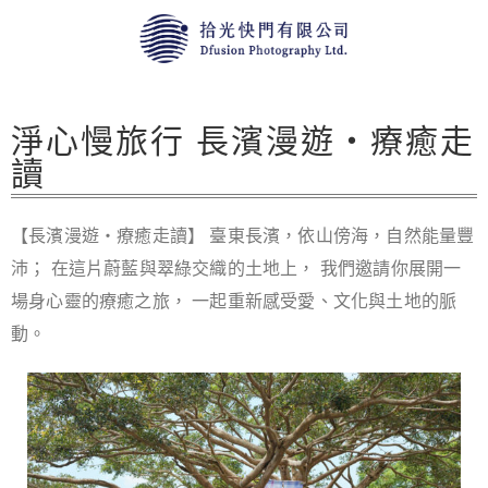
淨心慢旅行 長濱漫遊・療癒走
讀
【長濱漫遊・療癒走讀】 臺東長濱，依山傍海，自然能量豐
沛； 在這片蔚藍與翠綠交織的土地上， 我們邀請你展開一
場身心靈的療癒之旅， 一起重新感受愛、文化與土地的脈
動。