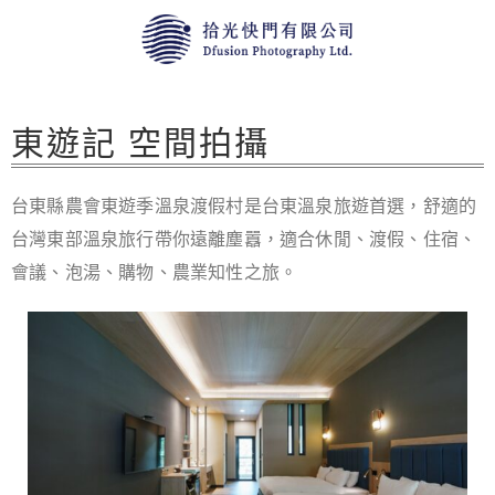
東遊記 空間拍攝
台東縣農會東遊季溫泉渡假村是台東溫泉旅遊首選，舒適的
台灣東部溫泉旅行帶你遠離塵囂，適合休閒、渡假、住宿、
會議、泡湯、購物、農業知性之旅。