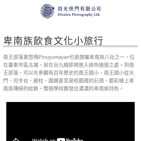
卑南族飲食文化小旅行
南王部落普悠瑪Pinuyumayan也是隸屬卑南族八社之一，位
在臺東市區北端，就在台九線即將進入綠色隧道之處。到南
王部落，可以先參觀有百年歷史的南王國小，南王國小從大
門、司令台、廊柱、圍牆甚至是校園裡的石頭，都彩繪上卑
南族傳統的紋飾，整個學校散發出濃濃的卑南族特色。