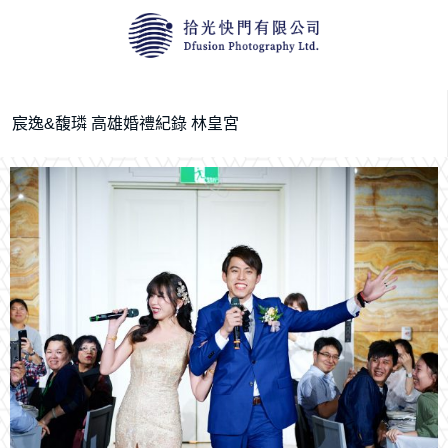
宸逸&馥璘 高雄婚禮紀錄 林皇宮