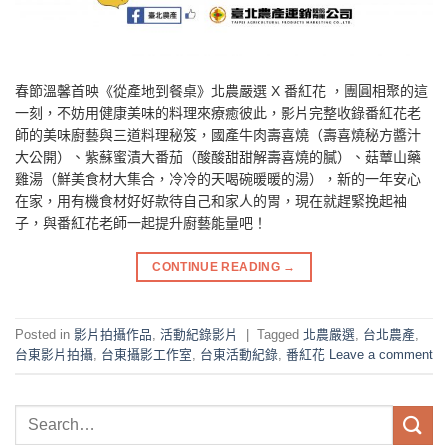
春節溫馨首映《從產地到餐桌》北農嚴選 X 番紅花 ，團圓相聚的這
一刻，不妨用健康美味的料理來療癒彼此，影片完整收錄番紅花老
師的美味廚藝與三道料理秘笈，國產牛肉壽喜燒（壽喜燒秘方醬汁
大公開）、紫蘇蜜漬大番茄（酸酸甜甜解壽喜燒的膩）、菇蕈山藥
雞湯（鮮美食材大集合，冷冷的天喝碗暖暖的湯），新的一年安心
在家，用有機食材好好款待自己和家人的胃，現在就趕緊挽起袖
子，與番紅花老師一起提升廚藝能量吧！
CONTINUE READING
→
Posted in
影片拍攝作品
,
活動紀錄影片
|
Tagged
北農嚴選
,
台北農產
,
台東影片拍攝
,
台東攝影工作室
,
台東活動紀錄
,
番紅花
Leave a comment