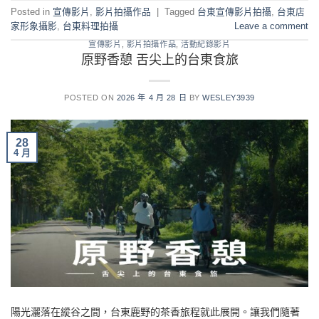
Posted in
宣傳影片
,
影片拍攝作品
|
Tagged
台東宣傳影片拍攝
,
台東店
家形象攝影
,
台東料理拍攝
Leave a comment
宣傳影片
,
影片拍攝作品
,
活動紀錄影片
原野香憩 舌尖上的台東食旅
POSTED ON
2026 年 4 月 28 日
BY
WESLEY3939
28
4 月
陽光灑落在縱谷之間，台東鹿野的茶香旅程就此展開。讓我們隨著