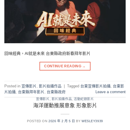
回味經典，AI就是未來 台東縣政府新春拜年影片
CONTINUE READING
→
Posted in
宣傳影片
,
影片拍攝作品
|
Tagged
台東宣傳影片拍攝
,
台東影
片拍攝
,
台東縣拜年影片
,
台東縣政府
Leave a comment
宣傳影片
,
影片拍攝作品
,
活動紀錄影片
海洋運動推展意象 形象影片
POSTED ON
2026 年 2 月 5 日
BY
WESLEY3939