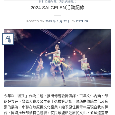
影片拍攝作品
,
活動紀錄影片
2024 SAI’CELEN活動紀錄
POSTED ON
2025 年 1 月 22 日
BY
ESTHER
22
1 月
今年以「原生」作為主題，推出傳統歌舞演譯、百年文化內涵、部
落好食在、樂舞大賽及公主勇士選拔等活動，欲藉由傳統文化及音
樂的展演，串聯在地原民文化產業，給予原住民青年展現自我的舞
台，同時推展部落特色體驗，使民眾能貼近原民文化，並塑造臺東