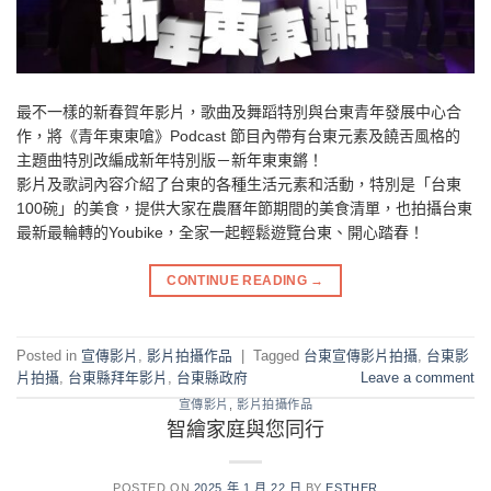
最不一樣的新春賀年影片，歌曲及舞蹈特別與台東青年發展中心合
作，將《青年東東嗆》Podcast 節目內帶有台東元素及饒舌風格的
主題曲特別改編成新年特別版－新年東東鏘！
影片及歌詞內容介紹了台東的各種生活元素和活動，特別是「台東
100碗」的美食，提供大家在農曆年節期間的美食清單，也拍攝台東
最新最輪轉的Youbike，全家一起輕鬆遊覽台東、開心踏春！
CONTINUE READING
→
Posted in
宣傳影片
,
影片拍攝作品
|
Tagged
台東宣傳影片拍攝
,
台東影
片拍攝
,
台東縣拜年影片
,
台東縣政府
Leave a comment
宣傳影片
,
影片拍攝作品
智繪家庭與您同行
POSTED ON
2025 年 1 月 22 日
BY
ESTHER