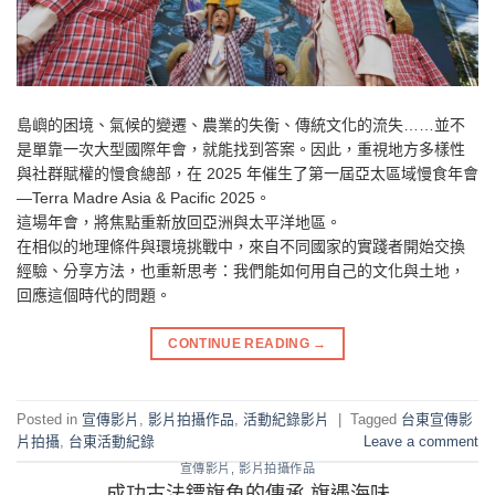
島嶼的困境、氣候的變遷、農業的失衡、傳統文化的流失……並不
是單靠一次大型國際年會，就能找到答案。因此，重視地方多樣性
與社群賦權的慢食總部，在 2025 年催生了第一屆亞太區域慢食年會
—Terra Madre Asia & Pacific 2025。
這場年會，將焦點重新放回亞洲與太平洋地區。
在相似的地理條件與環境挑戰中，來自不同國家的實踐者開始交換
經驗、分享方法，也重新思考：我們能如何用自己的文化與土地，
回應這個時代的問題。
CONTINUE READING
→
Posted in
宣傳影片
,
影片拍攝作品
,
活動紀錄影片
|
Tagged
台東宣傳影
片拍攝
,
台東活動紀錄
Leave a comment
宣傳影片
,
影片拍攝作品
成功古法鏢旗魚的傳承 旗遇海味