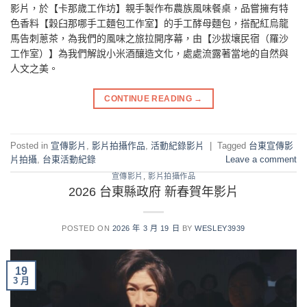
影片，於【卡那歲工作坊】親手製作布農族風味餐桌，品嘗擁有特
色香料【穀臼那哪手工麵包工作室】的手工酵母麵包，搭配紅烏龍
馬告刺蔥茶，為我們的風味之旅拉開序幕，由【沙拔壤民宿（羅沙
工作室）】為我們解說小米酒釀造文化，處處流露著當地的自然與
人文之美。
CONTINUE READING
→
Posted in
宣傳影片
,
影片拍攝作品
,
活動紀錄影片
|
Tagged
台東宣傳影
片拍攝
,
台東活動紀錄
Leave a comment
宣傳影片
,
影片拍攝作品
2026 台東縣政府 新春賀年影片
POSTED ON
2026 年 3 月 19 日
BY
WESLEY3939
19
3 月