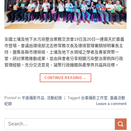
全國土壤及地下水污染整治業務交流會19日及20日一連兩天於嘉義
市登場，會議由環境部沈志修常務次長及環境管理署顏旭明署長主
持，邀集各縣市環保局、土壤及地下水領域之學者及專家齊聚一
堂，研討業務推動成果，並由與會者分享相關污染整治案例與行政
管理經驗，充分交流意見，凝聚行政機關與產學界共識與目標。
CONTINUE READING
→
Posted in
平⾯攝影作品
,
活動紀錄
|
Tagged
台東攝影工作室
,
嘉義活動
紀錄
Leave a comment